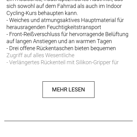
sich sowohl auf dem Fahrrad als auch im Indoor
Cycling-Kurs behaupten kann.
- Weiches und atmungsaktives Hauptmaterial für
herausragenden Feuchtigkeitstransport
- Front-Reißverschluss für hervorragende Belüftung
auf langen Anstiegen und an warmen Tagen
- Drei offene Rückentaschen bieten bequemen
Zugriff auf alles Wesentliche
- Verlängertes Rückenteil mit Silikon-Gripper für
optimale, rutschfeste Passform
- Eng anliegender Schnitt mit aerodynamischer
Passform für verbesserte Performance
MEHR LESEN
- Materialtyp: Strick
- Fasergehalt: 87% Polyester, 13% Elastan