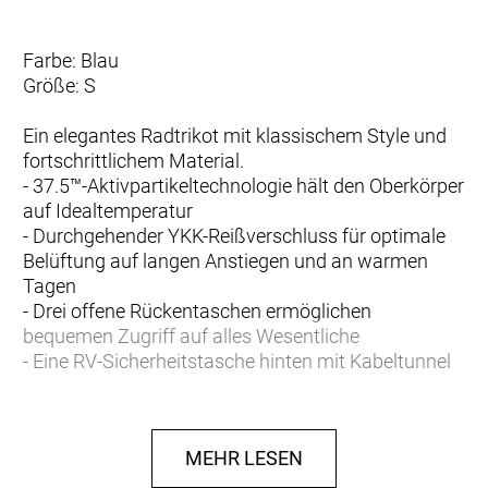
Farbe: Blau
Größe: S
Ein elegantes Radtrikot mit klassischem Style und
fortschrittlichem Material.
- 37.5™-Aktivpartikeltechnologie hält den Oberkörper
auf Idealtemperatur
- Durchgehender YKK-Reißverschluss für optimale
Belüftung auf langen Anstiegen und an warmen
Tagen
- Drei offene Rückentaschen ermöglichen
bequemen Zugriff auf alles Wesentliche
- Eine RV-Sicherheitstasche hinten mit Kabeltunnel
auf dem Rücken für Kopfhörerkabel
- Verlängerter Rücken für eine optimale Passform
auf dem Bike und zusätzlichen Wetterschutz
MEHR LESEN
- Eng anliegender Schnitt mit aerodynamischer
Passform für verbesserte Performance