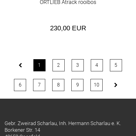
ORTLIEB Atrack rooibos
230,00 EUR
1
2
3
4
5
6
7
8
9
10
Gebr. Zweirad Scharlau, Inh. Hermann Scharlau e. K.
Borkener Str. 14