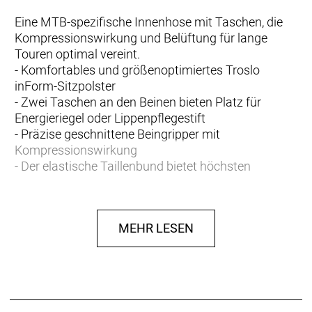
Eine MTB-spezifische Innenhose mit Taschen, die
Kompressionswirkung und Belüftung für lange
Touren optimal vereint.
- Komfortables und größenoptimiertes Troslo
inForm-Sitzpolster
- Zwei Taschen an den Beinen bieten Platz für
Energieriegel oder Lippenpflegestift
- Präzise geschnittene Beingripper mit
Kompressionswirkung
- Der elastische Taillenbund bietet höchsten
Komfort
- 24 cm Innenbeinlänge
- Eng anliegender Schnitt mit aerodynamischer
MEHR LESEN
Passform für verbesserte Performance
- Eng anliegender Schnitt mit aerodynamischer
Passform für verbesserte Performance
- Materialtyp: Strick
- Materialtechnologie: Antimikrobiell