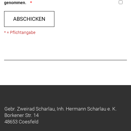
genommen.
ABSCHICKEN
* = Pflichtangabe
Gebr. Zweirad Scharlau, Inh. Hermann Scharlau e. K.
Borkener Str. 14
48653 Coesfeld