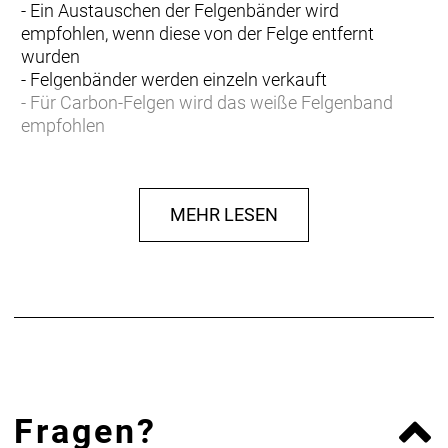
- Ein Austauschen der Felgenbänder wird
empfohlen, wenn diese von der Felge entfernt
wurden
- Felgenbänder werden einzeln verkauft
- Für Carbon-Felgen wird das weiße Felgenband
empfohlen
- TLR-Ventil ist separat erhältlich
Kompatibilität von Felgenbändern und Ventilen
MEHR LESEN
Bontrager Tubeless-Ventilschäfte und Felgenbänder
sind in unterschiedlichen Längen und Ausführungen
erhältlich und auf bestimmte Felgenprofile
abgestimmt. Finden Sie hier die richtigen
Ventilschäfte und Felgenbänder für Ihre Laufräder.
Fragen?