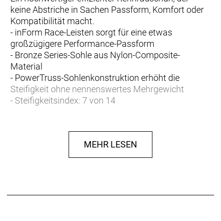
keine Abstriche in Sachen Passform, Komfort oder
Kompatibilität macht.
- inForm Race-Leisten sorgt für eine etwas
großzügigere Performance-Passform
- Bronze Series-Sohle aus Nylon-Composite-
Material
- PowerTruss-Sohlenkonstruktion erhöht die
Steifigkeit ohne nennenswertes Mehrgewicht
- Steifigkeitsindex: 7 von 14
- Zuverlässiges 3-Riemen-Klettverschlusssystem
- Kompatibel mit 2-Loch-SPD- und 3-Loch-Cleats (2-
Loch-Platte separat erhältlich)
MEHR LESEN
- Fasergehalt (Liner): 100% Polyester
- Fasergehalt (Sohle): 85% Nylon, 15% Fiberglas
- Fasergehalt (oben): 58,7% PU, 10,9% Polyester,
30,4% Nylon