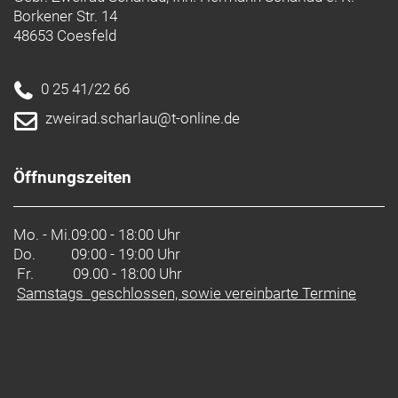
um letztendlich drei Profilhöhen zu definieren, die
Borkener Str. 14
führend bei Speed, Stabilität und Gewicht sind.
48653 Coesfeld
Carbon Care
Wir möchten, dass du
0 25 41/22 66
zweirad.scharlau@t-online.de
Perfekt kombiniert
Bontrager bietet eine Tubless-Komplettsystem,
einschließlich Laufrädern, Reifen, Dichtmittel,
Öffnungszeiten
Ventilen und Felgenbändern. Für eine optimale
Performance und hohe Benutzerfreundlichkeit
wurden alle Komponenten auf ein perfektes
Mo. - Mi.
09:00 - 18:00 Uhr
Zusammenspiel abgestimmt.
Do.
09:00 - 19:00 Uhr
Fr. 09.00 - 18:00 Uhr
Samstags geschlossen, sowie vereinbarte Termine