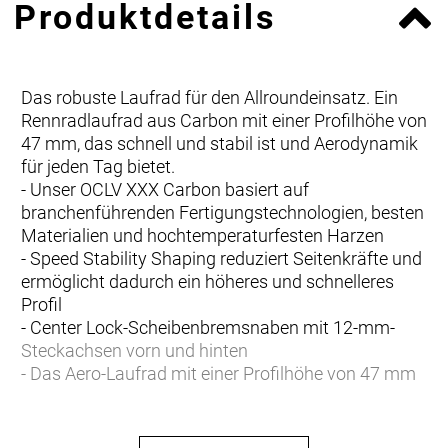
Produktdetails
Das robuste Laufrad für den Allroundeinsatz. Ein
Rennradlaufrad aus Carbon mit einer Profilhöhe von
47 mm, das schnell und stabil ist und Aerodynamik
für jeden Tag bietet.
- Unser OCLV XXX Carbon basiert auf
branchenführenden Fertigungstechnologien, besten
Materialien und hochtemperaturfesten Harzen
- Speed Stability Shaping reduziert Seitenkräfte und
ermöglicht dadurch ein höheres und schnelleres
Profil
- Center Lock-Scheibenbremsnaben mit 12-mm-
Steckachsen vorn und hinten
- Das Aero-Laufrad mit einer Profilhöhe von 47 mm
bietet beste Allround-Eigenschaften und beispiellose
Stabilität und vermittelt maximales Vertrauen
- Tubeless Ready (TLR) mit einer Innenweite von 21