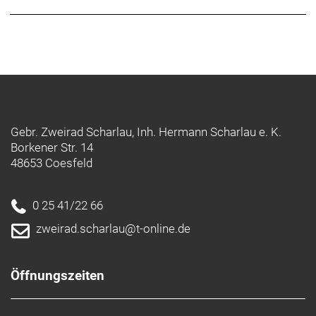
Aeolus-Fahrverhalten mit klassenführender
Aerodynamik und Stabilität bei allen drei
Profilhöhen.
Überlegene Aerodynamik
Im Gegensatz zu seinen Mitbewerbern, wurde das
Aeolus XXX für aerodynamische Performance bei
jeglichen Windbedingungen optimiert. Wir haben
Gebr. Zweirad Scharlau, Inh. Hermann Scharlau e. K.
über 10.000 Felgenprofile entwickelt und getestet,
Borkener Str. 14
um letztendlich drei Profilhöhen zu definieren, die
48653 Coesfeld
führend bei Speed, Stabilität und Gewicht sind.
Carbon Care Wheel Lo
0 25 41/22 66
Alle Carbonlaufräder
zweirad.scharlau@t-online.de
Perfekt kombiniert
Bontrager bietet eine Tubless-Komplettsystem,
Öffnungszeiten
einschließlich Laufrädern, Reifen, Dichtmittel,
Ventilen und Felgenbändern. Für eine optimale