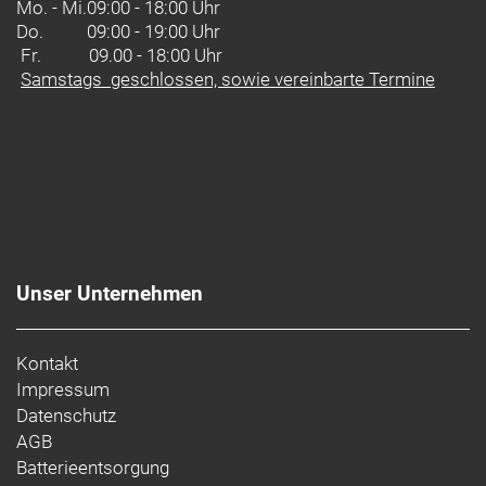
Performance und hohe Benutzerfreundlichkeit
Mo. - Mi.
09:00 - 18:00 Uhr
wurden alle Komponenten auf ein perfektes
Do.
09:00 - 19:00 Uhr
Zusammenspiel abgestimmt.
Fr. 09.00 - 18:00 Uhr
Samstags geschlossen, sowie vereinbarte Termine
Unser Unternehmen
Kontakt
Impressum
Datenschutz
AGB
Batterieentsorgung