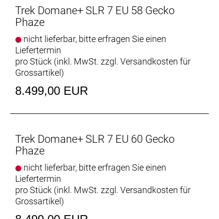
Trek Domane+ SLR 7 EU 58 Gecko
Kompaktes, leises und kraftvolles E-System
Phaze
Der Harmonic-Pinring-Motor von TQ ist
nicht lieferbar, bitte erfragen Sie einen
supereffizient und überzeugt mit einem
Liefertermin
herausragenden Verhältnis aus Reichweite, Gewicht
pro Stück (inkl. MwSt. zzgl.
Versandkosten für
und Geschwindigkeit. Er ist ultrakompakt und
Grossartikel
)
flüsterleise und unterstützt auf unglaublich
natürliche Weise bis 25 km/h.
8.499,00 EUR
Ultraleichtbau
Dank unserem besten und leichtesten 800 Series
OCLV Carbon und einem smarten Rahmendesign ist
Trek Domane+ SLR 7 EU 60 Gecko
das Domane+ SLR unser leichtestes E-Bike aller
Phaze
Zeiten.
nicht lieferbar, bitte erfragen Sie einen
Für die Langstrecke geschaffen
Liefertermin
Ein im Unterrohr integrierter Akku mit 320 Wh
pro Stück (inkl. MwSt. zzgl.
Versandkosten für
Kapazität sorgt im Eco-Modus für eine
Grossartikel
)
beeindruckende Reichweite von 95 km.