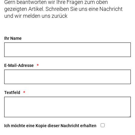
Gern beantworten wir Ihre Fragen zum oben
Oberlenker erinnert das Domane+ SLR in Sachen
gezeigten Artikel. Schreiben Sie uns eine Nachricht
Fahrgefühl und Handling an ein traditionelles
und wir melden uns zurück
Rennrad, profitiert aber von den Vorteilen einer
elektrischen Antriebsunterstützung.
Ihr Name
Geschlecht: Uni
Rahmen: 800 Series OCLV Carbon, -Antriebssystem,
konisches Steuerrohr, hinteres IsoSpeed, interne
E-Mail-Adresse
Zugführung, Flat Mount-Scheibenbremsaufnahme,
Schutzblechösen, 142x12 mm-Steckachse
Rahmengröße: 50
Textfeld
Rahmenmaterial: Carbon
Gangschaltung: Shimano Ultegra R8150 Di2, max.
34 Z. an größtem Ritzel
Ich möchte eine Kopie dieser Nachricht erhalten