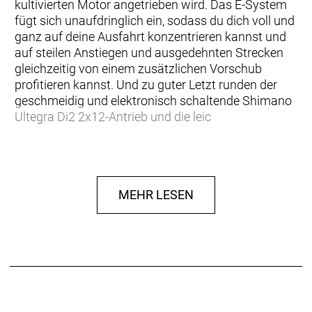
kultivierten Motor angetrieben wird. Das E-System
fügt sich unaufdringlich ein, sodass du dich voll und
ganz auf deine Ausfahrt konzentrieren kannst und
auf steilen Anstiegen und ausgedehnten Strecken
gleichzeitig von einem zusätzlichen Vorschub
profitieren kannst. Und zu guter Letzt runden der
geschmeidig und elektronisch schaltende Shimano
Ultegra Di2 2x12-Antrieb und die leic
… du ein hochwertiges E-Rennrad aus Carbon
suchst, das superleicht, superdezent und superleise
ist. Vielseitigkeit ist dir wichtig, und du möchtest von
MEHR LESEN
Asphalt bis Schotter alle erdenklichen Untergründe
unter die Räder nehmen. Außerdem möchtest du
von den Vorteilen von Shimanos schneller und
präziser elektronischer Ultegra Di2 2x12-
Drahtlosschaltung profitieren.
Einen Rahmen aus 800 Series OCLV Carbon mit
hinterem IsoSpeed. Einen kraftvollen Harmonic Pin-