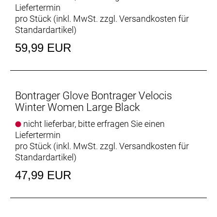
Liefertermin
und stellt eine sichere Verbindung mit deinem
pro Stück (inkl. MwSt. zzgl.
Versandkosten für
Lenker her.
Standardartikel
)
Touchscreen-kompatibel
59,99 EUR
In die Finger eingenähte, leitfähige Garne
ermöglichen die Nutzung von Touchscreen-Geräten
während der Fahrt.
Bontrager Glove Bontrager Velocis
- Materialtyp: Strick
Winter Women Large Black
- Fasergehalt (Rückseite): 68 % Polyester, 22 %
Polyamid, 10 % Spandex
nicht lieferbar, bitte erfragen Sie einen
- Fasergehalt (Palm): 88 % Polyester, 8 % Spandex, 4
Liefertermin
% Polyurethan
pro Stück (inkl. MwSt. zzgl.
Versandkosten für
Standardartikel
)
47,99 EUR