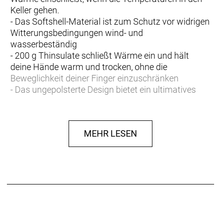
Keller gehen.
- Das Softshell-Material ist zum Schutz vor widrigen
Witterungsbedingungen wind- und
wasserbeständig
- 200 g Thinsulate schließt Wärme ein und hält
deine Hände warm und trocken, ohne die
Beweglichkeit deiner Finger einzuschränken
- Das ungepolsterte Design bietet ein ultimatives
Griffgefühl und optimale Kontrolle
- Thermofutter aus weichem Fleece erhöht den
Tragekomfort und sorgt für angenehme Wärme
MEHR LESEN
- Weicher, saugfähiger Besatz am Daumen hält die
Nase sauber
- Dank leitfähiger Garne können Touchscreens auch
mit angezogenen Handschuhen bedient werden
- Wetgrip-Handfläche sorgt für maximale
Lenkerkontrolle und hohe Griffigkeit bei nassen
Bedingungen