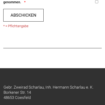
genommen.
ABSCHICKEN
* = Pflichtangabe
Gebr. Zweirad Scharlau, Inh. Hermann Scharlau e. K.
Borkener Str. 14
48653 Coesfeld