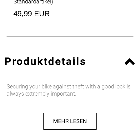
Standardartikel
)
49,99 EUR
Produktdetails
Securing your bike against theft with a good lock is
always extremely important.
MEHR LESEN