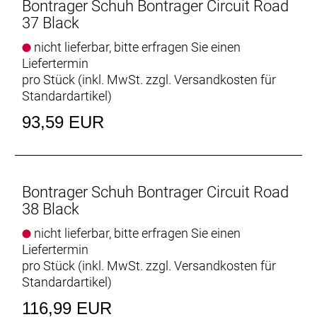
Perforierungen im Oberschuh sorgen auch in den
Bontrager Schuh Bontrager Circuit Road
heißen Phasen deiner Ausfahrt für optimale
37 Black
Ventilation.
nicht lieferbar, bitte erfragen Sie einen
Liefertermin
Luxuriöses Tragegefühl
pro Stück (inkl. MwSt. zzgl.
Versandkosten für
Die Kombination aus synthetischem Mesh und TPU
Standardartikel
)
am Oberschuh passt sich deiner Fußform perfekt
an – ein Feature, das sonst nur teureren
93,59 EUR
Radschuhen vorbehalten ist.
Hält die Ferse fest
Eine steife Fersenka
Bontrager Schuh Bontrager Circuit Road
38 Black
Geht sich gut. Performt perfekt.
Die leichte, steife Bronze Series-Sohle aus Nylon-
nicht lieferbar, bitte erfragen Sie einen
Composite-Material garantiert eine konsistente
Liefertermin
Kraftübertragung auf langen Touren.
pro Stück (inkl. MwSt. zzgl.
Versandkosten für
Steifigkeitsindex: 7 von 14.
Standardartikel
)
116,99 EUR
Bereit zum Einklicken