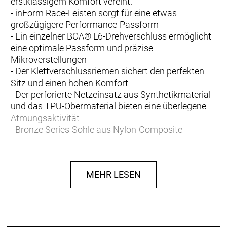
erstklassigem Komfort vereint.
- inForm Race-Leisten sorgt für eine etwas
großzügigere Performance-Passform
- Ein einzelner BOA® L6-Drehverschluss ermöglicht
eine optimale Passform und präzise
Mikroverstellungen
- Der Klettverschlussriemen sichert den perfekten
Sitz und einen hohen Komfort
- Der perforierte Netzeinsatz aus Synthetikmaterial
und das TPU-Obermaterial bieten eine überlegene
Atmungsaktivität
- Bronze Series-Sohle aus Nylon-Composite-
Material
- Steifigkeitsindex: 7 von 14
- Kompatibel mit 3-Loch-Pedalplatten und 2-Loch-
MEHR LESEN
SPD-Cleats (2-Loch-Montageplatte separat
erhältlich)
Leiste trifft Leistung
Für eine etwas geräumigere High-Performance-