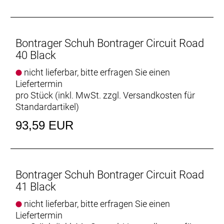
Kompatibel mit 3-Loch-Pedalplatten und 2-Loch-
SPD-Cleats (2-Loch-Montageplatte separat
erhältlich, Teile-Nr. 558863)
Bontrager Schuh Bontrager Circuit Road
Gut zu Fuß
40 Black
Die strukturierte Ferse und der profilierte
nicht lieferbar, bitte erfragen Sie einen
Zehenbereich bieten einen sicheren Tritt bei letzten
Liefertermin
Rennvorbereitungen zu Fuß oder in der
pro Stück (inkl. MwSt. zzgl.
Versandkosten für
obligatorischen Café-Pause danach.
Standardartikel
)
- Fasergehalt (Liner): 100 % Mesh
93,59 EUR
- Fasergehalt (Sohle): 67 % Nylon 6 / 20 % Glasfaser
/ 5 % Carbonfaser / 5 % thermoplastisches
Polyurethan / 3 % Metall
- Fasergehalt (oben): 78 % thermoplastisches
Bontrager Schuh Bontrager Circuit Road
Polyurethan / 14 % Polyurethan / 6 % Mesh / 2 %
41 Black
Nylon
nicht lieferbar, bitte erfragen Sie einen
Liefertermin