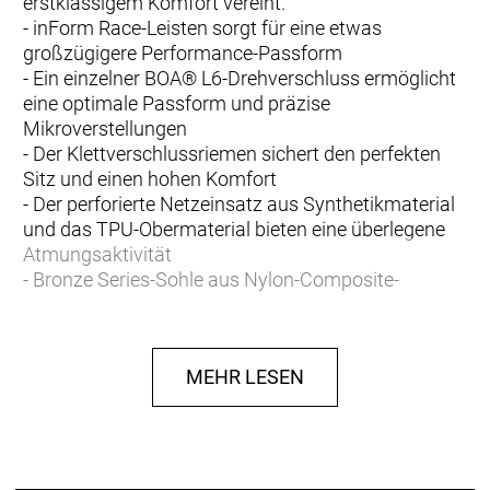
erstklassigem Komfort vereint.
- inForm Race-Leisten sorgt für eine etwas
großzügigere Performance-Passform
- Ein einzelner BOA® L6-Drehverschluss ermöglicht
eine optimale Passform und präzise
Mikroverstellungen
- Der Klettverschlussriemen sichert den perfekten
Sitz und einen hohen Komfort
- Der perforierte Netzeinsatz aus Synthetikmaterial
und das TPU-Obermaterial bieten eine überlegene
Atmungsaktivität
- Bronze Series-Sohle aus Nylon-Composite-
Material
- Steifigkeitsindex: 7 von 14
- Kompatibel mit 3-Loch-Pedalplatten und 2-Loch-
MEHR LESEN
SPD-Cleats (2-Loch-Montageplatte separat
erhältlich)
Leiste trifft Leistung
Für eine etwas geräumigere High-Performance-