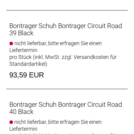
Kompatibel mit 3-Loch-Pedalplatten und 2-Loch-
SPD-Cleats (2-Loch-Montageplatte separat
erhältlich, Teile-Nr. 558863)
Bontrager Schuh Bontrager Circuit Road
Gut zu Fuß
39 Black
Die strukturierte Ferse und der profilierte
nicht lieferbar, bitte erfragen Sie einen
Zehenbereich bieten einen sicheren Tritt bei letzten
Liefertermin
Rennvorbereitungen zu Fuß oder in der
pro Stück (inkl. MwSt. zzgl.
Versandkosten für
obligatorischen Café-Pause danach.
Standardartikel
)
- Fasergehalt (Liner): 100 % Mesh
93,59 EUR
- Fasergehalt (Sohle): 67 % Nylon 6 / 20 % Glasfaser
/ 5 % Carbonfaser / 5 % thermoplastisches
Polyurethan / 3 % Metall
- Fasergehalt (oben): 78 % thermoplastisches
Bontrager Schuh Bontrager Circuit Road
Polyurethan / 14 % Polyurethan / 6 % Mesh / 2 %
40 Black
Nylon
nicht lieferbar, bitte erfragen Sie einen
Liefertermin