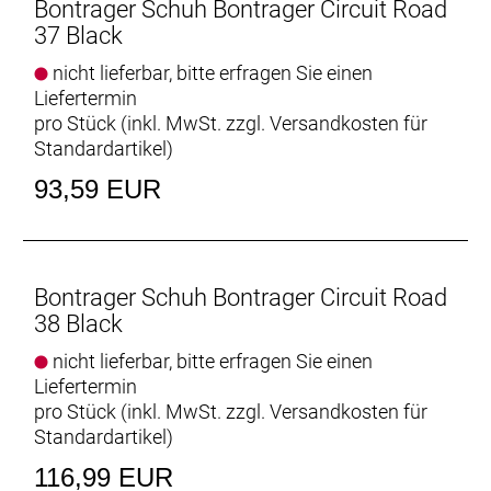
Perforierungen im Oberschuh sorgen auch in den
Bontrager Schuh Bontrager Circuit Road
heißen Phasen deiner Ausfahrt für optimale
37 Black
Ventilation.
nicht lieferbar, bitte erfragen Sie einen
Liefertermin
Luxuriöses Tragegefühl
pro Stück (inkl. MwSt. zzgl.
Versandkosten für
Die Kombination aus synthetischem Mesh und TPU
Standardartikel
)
am Oberschuh passt sich deiner Fußform perfekt
an – ein Feature, das sonst nur teureren
93,59 EUR
Radschuhen vorbehalten ist.
Hält die Ferse fest
Eine steife Fersenka
Bontrager Schuh Bontrager Circuit Road
38 Black
Geht sich gut. Performt perfekt.
Die leichte, steife Bronze Series-Sohle aus Nylon-
nicht lieferbar, bitte erfragen Sie einen
Composite-Material garantiert eine konsistente
Liefertermin
Kraftübertragung auf langen Touren.
pro Stück (inkl. MwSt. zzgl.
Versandkosten für
Steifigkeitsindex: 7 von 14.
Standardartikel
)
116,99 EUR
Bereit zum Einklicken