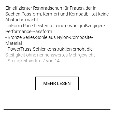
Ein effizienter Rennradschuh für Frauen, der in
Sachen Passform, Komfort und Kompatibilität keine
Abstriche macht.
- inForm Race-Leisten für eine etwas großzügigere
Performance-Passform
- Bronze Series-Sohle aus Nylon-Composite-
Material
- PowerTruss-Sohlenkonstruktion erhöht die
Steifigkeit ohne nennenswertes Mehrgewicht
- Steifigkeitsindex: 7 von 14
- Zuverlässiges 3-Riemen-Klettverschlusssystem
- Kompatibel mit 2-Loch-SPD- und 3-Loch-Cleats (2-
Loch-Platte separat erhältlich)
MEHR LESEN
- Fasergehalt (Liner): 100% Polyester
- Fasergehalt (Sohle): 85% Nylon, 15% Fiberglas
- Fasergehalt (oben): 58,7% PU, 10,9% Polyester,
30,4% Nylon