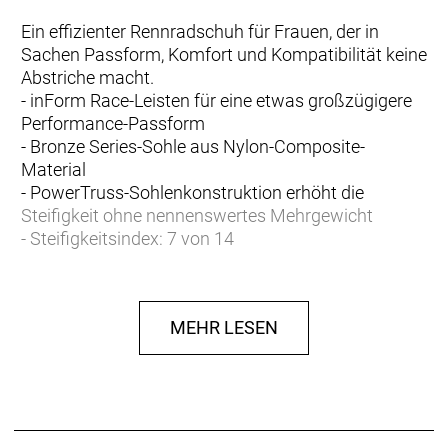
Ein effizienter Rennradschuh für Frauen, der in
Sachen Passform, Komfort und Kompatibilität keine
Abstriche macht.
- inForm Race-Leisten für eine etwas großzügigere
Performance-Passform
- Bronze Series-Sohle aus Nylon-Composite-
Material
- PowerTruss-Sohlenkonstruktion erhöht die
Steifigkeit ohne nennenswertes Mehrgewicht
- Steifigkeitsindex: 7 von 14
- Zuverlässiges 3-Riemen-Klettverschlusssystem
- Kompatibel mit 2-Loch-SPD- und 3-Loch-Cleats (2-
Loch-Platte separat erhältlich)
MEHR LESEN
- Fasergehalt (Liner): 100% Polyester
- Fasergehalt (Sohle): 85% Nylon, 15% Fiberglas
- Fasergehalt (oben): 58,7% PU, 10,9% Polyester,
30,4% Nylon