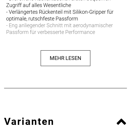
Zugriff auf alles Wesentliche
- Verlängertes Rückenteil mit Silikon-Gripper für
optimale, rutschfeste Passform
- Eng anliegender Schnitt mit aerodynamischer
Passform für verbesserte Performance
- Eng anliegender Schnitt mit aerodynamischer
Passform für verbesserte Performance
MEHR LESEN
- Materialtyp: Strick
- Fasergehalt: 87% Polyester, 13% Elastan
Varianten